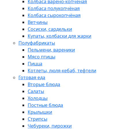
Колбаса варёно-копчёная
Колбаса полукопчёная
Колбаса сырокопчёная
Ветчины
Сосиски, сардельки
Купаты, колбаски для жарки
Полуфабрикаты
Пельмени, вареники
Мясо птицы
Пицца
Котлеты, люля-кебаб, тефтели
Готовая еда
Вторые блюда
Салаты
Холодцы
Постные блюда
Крылышки
Стрипсы
Чебуреки, пирожки