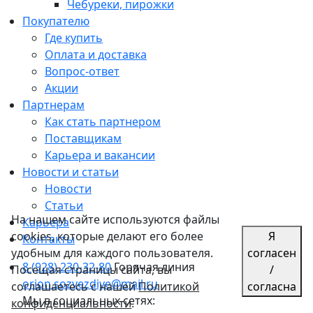
Чебуреки, пирожки
Покупателю
Где купить
Оплата и доставка
Вопрос-ответ
Акции
Партнерам
Как стать партнером
Поставщикам
Карьера и вакансии
Новости и статьи
Новости
Статьи
На нашем сайте используются файлы
Карьера
cookies, которые делают его более
Я
Контакты
удобным для каждого пользователя.
согласен
8 (928) 230-32-80
Горячая линия
Посещая страницы сайта, вы
/
orion.sozvezdiye@mail.ru
соглашаетесь с нашей
Политикой
согласна
Мы в социальных сетях:
конфиденциальности
.