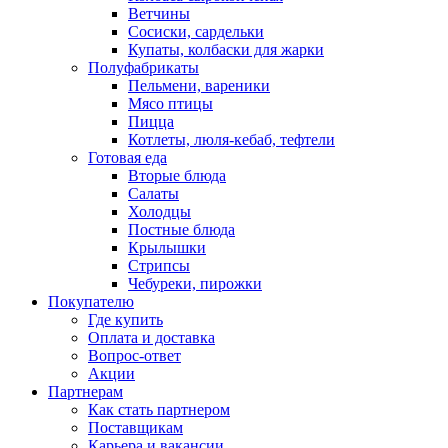
Ветчины
Сосиски, сардельки
Купаты, колбаски для жарки
Полуфабрикаты
Пельмени, вареники
Мясо птицы
Пицца
Котлеты, люля-кебаб, тефтели
Готовая еда
Вторые блюда
Салаты
Холодцы
Постные блюда
Крылышки
Стрипсы
Чебуреки, пирожки
Покупателю
Где купить
Оплата и доставка
Вопрос-ответ
Акции
Партнерам
Как стать партнером
Поставщикам
Карьера и вакансии