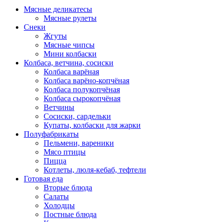
Мясные деликатесы
Мясные рулеты
Снеки
Жгуты
Мясные чипсы
Мини колбаски
Колбаса, ветчина, сосиски
Колбаса варёная
Колбаса варёно-копчёная
Колбаса полукопчёная
Колбаса сырокопчёная
Ветчины
Сосиски, сардельки
Купаты, колбаски для жарки
Полуфабрикаты
Пельмени, вареники
Мясо птицы
Пицца
Котлеты, люля-кебаб, тефтели
Готовая еда
Вторые блюда
Салаты
Холодцы
Постные блюда