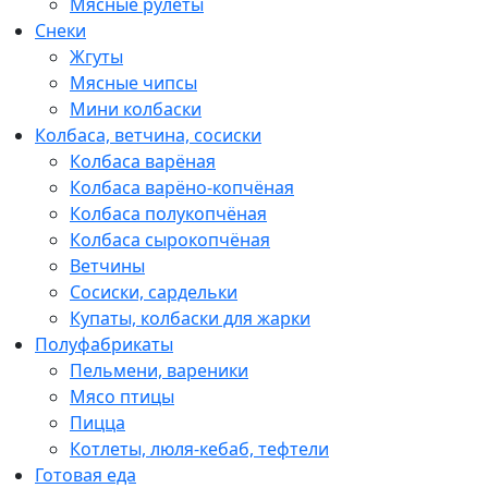
Мясные рулеты
Снеки
Жгуты
Мясные чипсы
Мини колбаски
Колбаса, ветчина, сосиски
Колбаса варёная
Колбаса варёно-копчёная
Колбаса полукопчёная
Колбаса сырокопчёная
Ветчины
Сосиски, сардельки
Купаты, колбаски для жарки
Полуфабрикаты
Пельмени, вареники
Мясо птицы
Пицца
Котлеты, люля-кебаб, тефтели
Готовая еда