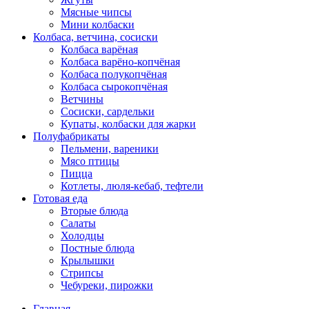
Мясные чипсы
Мини колбаски
Колбаса, ветчина, сосиски
Колбаса варёная
Колбаса варёно-копчёная
Колбаса полукопчёная
Колбаса сырокопчёная
Ветчины
Сосиски, сардельки
Купаты, колбаски для жарки
Полуфабрикаты
Пельмени, вареники
Мясо птицы
Пицца
Котлеты, люля-кебаб, тефтели
Готовая еда
Вторые блюда
Салаты
Холодцы
Постные блюда
Крылышки
Стрипсы
Чебуреки, пирожки
Главная