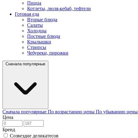
Пицца
Котлеты, люля-кебаб, тефтели
Готовая еда
Вторые блюда
Салаты
Холодцы
Постные блюда
Крылышки
Стрипсы
Чебуреки, пирожки
Сначала популярные
Сначала популярные
По возрастанию цены
По убыванию цен
Цена
Бренд
Созвездие деликатесов