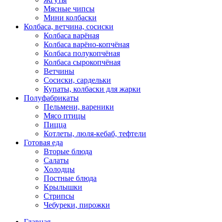
Мясные чипсы
Мини колбаски
Колбаса, ветчина, сосиски
Колбаса варёная
Колбаса варёно-копчёная
Колбаса полукопчёная
Колбаса сырокопчёная
Ветчины
Сосиски, сардельки
Купаты, колбаски для жарки
Полуфабрикаты
Пельмени, вареники
Мясо птицы
Пицца
Котлеты, люля-кебаб, тефтели
Готовая еда
Вторые блюда
Салаты
Холодцы
Постные блюда
Крылышки
Стрипсы
Чебуреки, пирожки
Главная