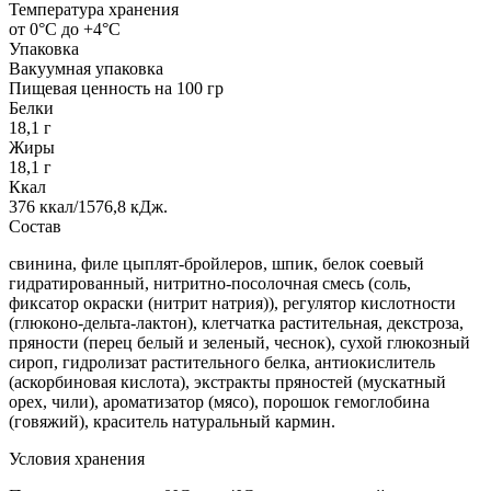
Температура хранения
от 0°С до +4°С
Упаковка
Вакуумная упаковка
Пищевая ценность на 100 гр
Белки
18,1 г
Жиры
18,1 г
Ккал
376 ккал/1576,8 кДж.
Состав
свинина, филе цыплят-бройлеров, шпик, белок соевый
гидратированный, нитритно-посолочная смесь (соль,
фиксатор окраски (нитрит натрия)), регулятор кислотности
(глюконо-дельта-лактон), клетчатка растительная, декстроза,
пряности (перец белый и зеленый, чеснок), сухой глюкозный
сироп, гидролизат растительного белка, антиокислитель
(аскорбиновая кислота), экстракты пряностей (мускатный
орех, чили), ароматизатор (мясо), порошок гемоглобина
(говяжий), краситель натуральный кармин.
Условия хранения