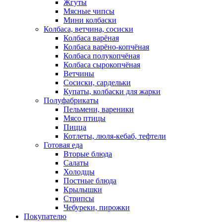
Жгуты
Мясные чипсы
Мини колбаски
Колбаса, ветчина, сосиски
Колбаса варёная
Колбаса варёно-копчёная
Колбаса полукопчёная
Колбаса сырокопчёная
Ветчины
Сосиски, сардельки
Купаты, колбаски для жарки
Полуфабрикаты
Пельмени, вареники
Мясо птицы
Пицца
Котлеты, люля-кебаб, тефтели
Готовая еда
Вторые блюда
Салаты
Холодцы
Постные блюда
Крылышки
Стрипсы
Чебуреки, пирожки
Покупателю