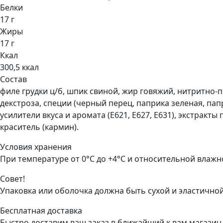
Белки
17 г
Жиры
17 г
Ккал
300,5 ккал
Состав
филе грудки ц/б, шпик свиной, жир говяжий, нитритно-по
декстроза, специи (черный перец, паприка зеленая, папр
усилители вкуса и аромата (Е621, Е627, Е631), экстракты
краситель (кармин).
Условия хранения
При температуре от 0°С до +4°С и относительной влажно
Совет!
Упаковка или оболочка должна быть сухой и эластичной
Бесплатная доставка
Быстро доставим ваш заказ в ближайший к вам магазин