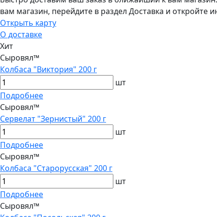
вам магазин, перейдите в раздел Доставка и откройте и
Открыть карту
О доставке
Хит
Сыровял™
Колбаса "Виктория" 200 г
шт
Подробнее
Сыровял™
Сервелат "Зернистый" 200 г
шт
Подробнее
Сыровял™
Колбаса "Старорусская" 200 г
шт
Подробнее
Сыровял™