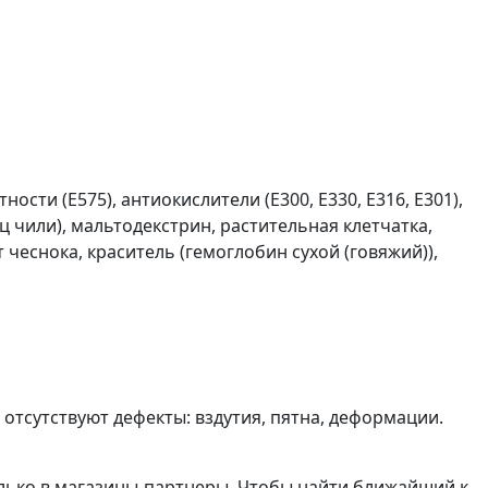
ости (Е575), антиокислители (Е300, Е330, Е316, Е301),
ц чили), мальтодекстрин, растительная клетчатка,
т чеснока, краситель (гемоглобин сухой (говяжий)),
 отсутствуют дефекты: вздутия, пятна, деформации.
олько в магазины-партнеры. Чтобы найти ближайший к