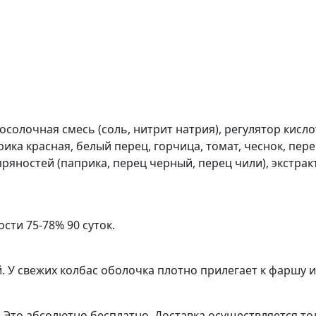
солочная смесь (соль, нитрит натрия), регулятор кислотн
ика красная, белый перец, горчица, томат, чеснок, пере
 пряностей (паприка, перец черный, перец чили), экстрак
сти 75-78% 90 суток.
. У свежих колбас оболочка плотно прилегает к фаршу и
. Это абсолютно бесплатно. Доставка осуществляется т