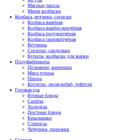
Мясные чипсы
Мини колбаски
Колбаса, ветчина, сосиски
Колбаса варёная
Колбаса варёно-копчёная
Колбаса полукопчёная
Колбаса сырокопчёная
Ветчины
Сосиски, сардельки
Купаты, колбаски для жарки
Полуфабрикаты
Пельмени, вареники
Мясо птицы
Пицца
Котлеты, люля-кебаб, тефтели
Готовая еда
Вторые блюда
Салаты
Холодцы
Постные блюда
Крылышки
Стрипсы
Чебуреки, пирожки
Главная