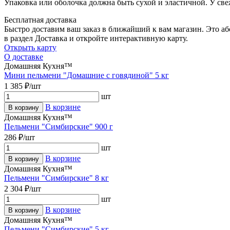
Упаковка или оболочка должна быть сухой и эластичной. У све
Бесплатная доставка
Быстро доставим ваш заказ в ближайший к вам магазин. Это а
в раздел Доставка и откройте интерактивную карту.
Открыть карту
О доставке
Домашняя Кухня™
Мини пельмени "Домашние с говядиной" 5 кг
1 385 ₽/шт
шт
В корзине
В корзину
Домашняя Кухня™
Пельмени "Симбирские" 900 г
286 ₽/шт
шт
В корзине
В корзину
Домашняя Кухня™
Пельмени "Симбирские" 8 кг
2 304 ₽/шт
шт
В корзине
В корзину
Домашняя Кухня™
Пельмени "Симбирские" 5 кг