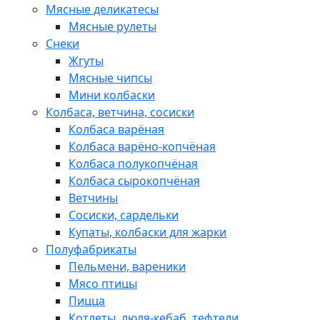
Мясные деликатесы
Мясные рулеты
Снеки
Жгуты
Мясные чипсы
Мини колбаски
Колбаса, ветчина, сосиски
Колбаса варёная
Колбаса варёно-копчёная
Колбаса полукопчёная
Колбаса сырокопчёная
Ветчины
Сосиски, сардельки
Купаты, колбаски для жарки
Полуфабрикаты
Пельмени, вареники
Мясо птицы
Пицца
Котлеты, люля-кебаб, тефтели