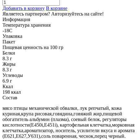
Добавить в корзину
В корзине
Являетесь партнером?
Авторизуйтесь на сайте!
Информация
Температура хранения
-18С
Упаковка
Пакет
Пищевая ценность на 100 гр
Белки
8.3 г
Жиры
8.3 г
Углеводы
6.9 г
Ккал
198 ккал
Состав
мясо птицы механической обвалки, лук репчатый, кожа
куриная,крупа рисовая,говядина,говяжий жир,пищевой
обогатитель альбумин (плазма), соевый белок, регуляторы
кислотности(Е450i,Е451i), картофельная клетчатка,морковная
клетчатка,ароматизатор, носитель, усилители вкуса и аромата
(Е621,Е627,У631),соль поваренная, чеснок,перец черный.