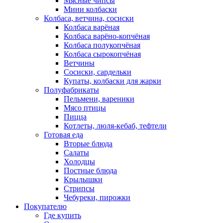
Мясные чипсы
Мини колбаски
Колбаса, ветчина, сосиски
Колбаса варёная
Колбаса варёно-копчёная
Колбаса полукопчёная
Колбаса сырокопчёная
Ветчины
Сосиски, сардельки
Купаты, колбаски для жарки
Полуфабрикаты
Пельмени, вареники
Мясо птицы
Пицца
Котлеты, люля-кебаб, тефтели
Готовая еда
Вторые блюда
Салаты
Холодцы
Постные блюда
Крылышки
Стрипсы
Чебуреки, пирожки
Покупателю
Где купить