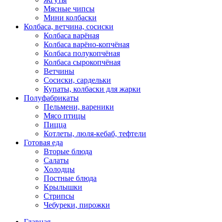
Мясные чипсы
Мини колбаски
Колбаса, ветчина, сосиски
Колбаса варёная
Колбаса варёно-копчёная
Колбаса полукопчёная
Колбаса сырокопчёная
Ветчины
Сосиски, сардельки
Купаты, колбаски для жарки
Полуфабрикаты
Пельмени, вареники
Мясо птицы
Пицца
Котлеты, люля-кебаб, тефтели
Готовая еда
Вторые блюда
Салаты
Холодцы
Постные блюда
Крылышки
Стрипсы
Чебуреки, пирожки
Главная