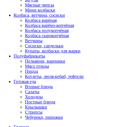
Мясные чипсы
Мини колбаски
Колбаса, ветчина, сосиски
Колбаса варёная
Колбаса варёно-копчёная
Колбаса полукопчёная
Колбаса сырокопчёная
Ветчины
Сосиски, сардельки
Купаты, колбаски для жарки
Полуфабрикаты
Пельмени, вареники
Мясо птицы
Пицца
Котлеты, люля-кебаб, тефтели
Готовая еда
Вторые блюда
Салаты
Холодцы
Постные блюда
Крылышки
Стрипсы
Чебуреки, пирожки
Главная