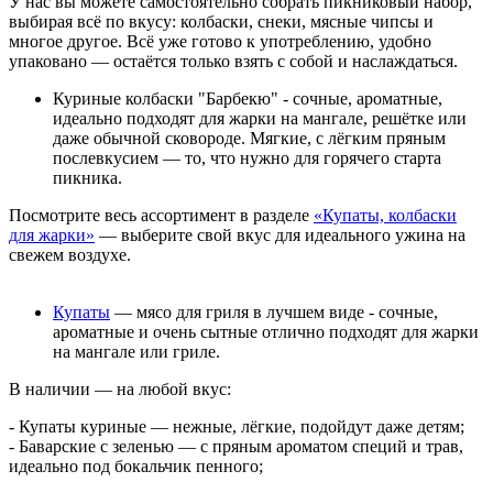
У нас вы можете самостоятельно собрать пикниковый набор,
выбирая всё по вкусу: колбаски, снеки, мясные чипсы и
многое другое. Всё уже готово к употреблению, удобно
упаковано — остаётся только взять с собой и наслаждаться.
Куриные колбаски "Барбекю" - сочные, ароматные,
идеально подходят для жарки на мангале, решётке или
даже обычной сковороде. Мягкие, с лёгким пряным
послевкусием — то, что нужно для горячего старта
пикника.
Посмотрите весь ассортимент в разделе
«Купаты, колбаски
для жарки»
— выберите свой вкус для идеального ужина на
свежем воздухе.
Купаты
— мясо для гриля в лучшем виде - сочные,
ароматные и очень сытные отлично подходят для жарки
на мангале или гриле.
В наличии — на любой вкус:
- Купаты куриные — нежные, лёгкие, подойдут даже детям;
- Баварские с зеленью — с пряным ароматом специй и трав,
идеально под бокальчик пенного;