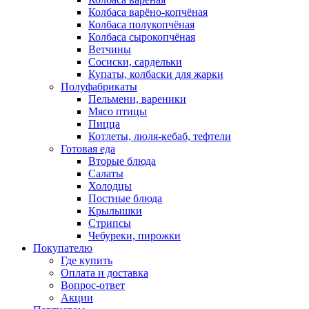
Колбаса варёно-копчёная
Колбаса полукопчёная
Колбаса сырокопчёная
Ветчины
Сосиски, сардельки
Купаты, колбаски для жарки
Полуфабрикаты
Пельмени, вареники
Мясо птицы
Пицца
Котлеты, люля-кебаб, тефтели
Готовая еда
Вторые блюда
Салаты
Холодцы
Постные блюда
Крылышки
Стрипсы
Чебуреки, пирожки
Покупателю
Где купить
Оплата и доставка
Вопрос-ответ
Акции