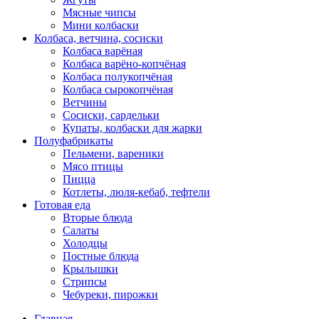
Мясные чипсы
Мини колбаски
Колбаса, ветчина, сосиски
Колбаса варёная
Колбаса варёно-копчёная
Колбаса полукопчёная
Колбаса сырокопчёная
Ветчины
Сосиски, сардельки
Купаты, колбаски для жарки
Полуфабрикаты
Пельмени, вареники
Мясо птицы
Пицца
Котлеты, люля-кебаб, тефтели
Готовая еда
Вторые блюда
Салаты
Холодцы
Постные блюда
Крылышки
Стрипсы
Чебуреки, пирожки
Главная