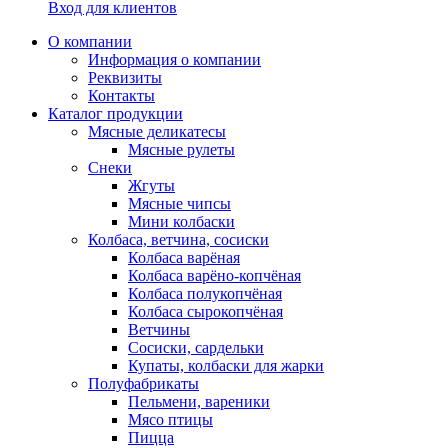
Вход для клиентов
О компании
Информация о компании
Реквизиты
Контакты
Каталог продукции
Мясные деликатесы
Мясные рулеты
Снеки
Жгуты
Мясные чипсы
Мини колбаски
Колбаса, ветчина, сосиски
Колбаса варёная
Колбаса варёно-копчёная
Колбаса полукопчёная
Колбаса сырокопчёная
Ветчины
Сосиски, сардельки
Купаты, колбаски для жарки
Полуфабрикаты
Пельмени, вареники
Мясо птицы
Пицца