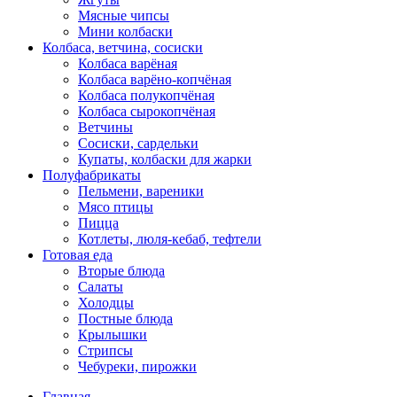
Мясные чипсы
Мини колбаски
Колбаса, ветчина, сосиски
Колбаса варёная
Колбаса варёно-копчёная
Колбаса полукопчёная
Колбаса сырокопчёная
Ветчины
Сосиски, сардельки
Купаты, колбаски для жарки
Полуфабрикаты
Пельмени, вареники
Мясо птицы
Пицца
Котлеты, люля-кебаб, тефтели
Готовая еда
Вторые блюда
Салаты
Холодцы
Постные блюда
Крылышки
Стрипсы
Чебуреки, пирожки
Главная