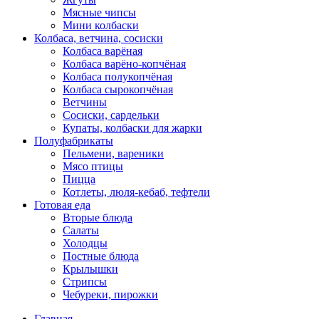
Мясные чипсы
Мини колбаски
Колбаса, ветчина, сосиски
Колбаса варёная
Колбаса варёно-копчёная
Колбаса полукопчёная
Колбаса сырокопчёная
Ветчины
Сосиски, сардельки
Купаты, колбаски для жарки
Полуфабрикаты
Пельмени, вареники
Мясо птицы
Пицца
Котлеты, люля-кебаб, тефтели
Готовая еда
Вторые блюда
Салаты
Холодцы
Постные блюда
Крылышки
Стрипсы
Чебуреки, пирожки
Главная