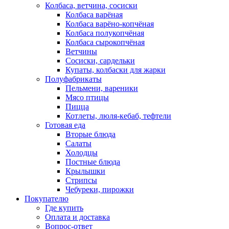
Колбаса, ветчина, сосиски
Колбаса варёная
Колбаса варёно-копчёная
Колбаса полукопчёная
Колбаса сырокопчёная
Ветчины
Сосиски, сардельки
Купаты, колбаски для жарки
Полуфабрикаты
Пельмени, вареники
Мясо птицы
Пицца
Котлеты, люля-кебаб, тефтели
Готовая еда
Вторые блюда
Салаты
Холодцы
Постные блюда
Крылышки
Стрипсы
Чебуреки, пирожки
Покупателю
Где купить
Оплата и доставка
Вопрос-ответ