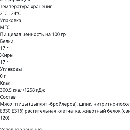
Температура хранения
2ºС - 24ºС
Упаковка
МГС
Пищевая ценность на 100 гр
Белки
17 г
Жиры
17 г
Углеводы
0 г
Ккал
300,5 ккал/1258 кДж
Состав
Мясо птицы (цыплят -бройлеров), шпик, нитритно-посоло
Е330,Е316),растительная клетчатка, животный белок (сви
120).
Условия хранения