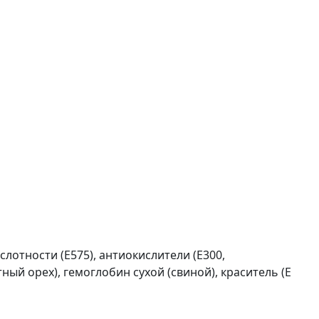
лотности (Е575), антиокислители (Е300,
ный орех), гемоглобин сухой (свиной), краситель (Е