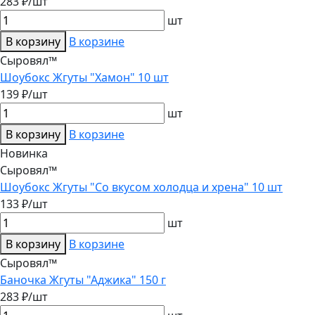
283 ₽/шт
шт
В корзину
В корзине
Сыровял™
Шоубокс Жгуты "Хамон" 10 шт
139 ₽/шт
шт
В корзину
В корзине
Новинка
Сыровял™
Шоубокс Жгуты "Со вкусом холодца и хрена" 10 шт
133 ₽/шт
шт
В корзину
В корзине
Сыровял™
Баночка Жгуты "Аджика" 150 г
283 ₽/шт