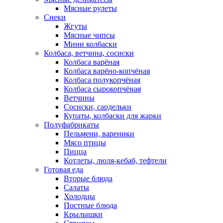
Мясные рулеты
Снеки
Жгуты
Мясные чипсы
Мини колбаски
Колбаса, ветчина, сосиски
Колбаса варёная
Колбаса варёно-копчёная
Колбаса полукопчёная
Колбаса сырокопчёная
Ветчины
Сосиски, сардельки
Купаты, колбаски для жарки
Полуфабрикаты
Пельмени, вареники
Мясо птицы
Пицца
Котлеты, люля-кебаб, тефтели
Готовая еда
Вторые блюда
Салаты
Холодцы
Постные блюда
Крылышки