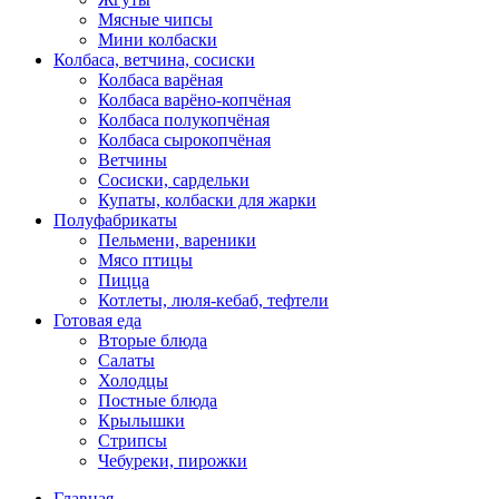
Мясные чипсы
Мини колбаски
Колбаса, ветчина, сосиски
Колбаса варёная
Колбаса варёно-копчёная
Колбаса полукопчёная
Колбаса сырокопчёная
Ветчины
Сосиски, сардельки
Купаты, колбаски для жарки
Полуфабрикаты
Пельмени, вареники
Мясо птицы
Пицца
Котлеты, люля-кебаб, тефтели
Готовая еда
Вторые блюда
Салаты
Холодцы
Постные блюда
Крылышки
Стрипсы
Чебуреки, пирожки
Главная