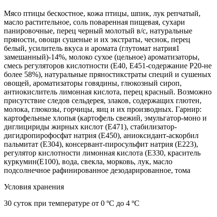
Мясо птицы бескостное, кожа птицы, шпик, лук репчатый,
масло растительное, соль поваренная пищевая, сухари
панировочные, перец черный молотый в/с, натуральные
пряности, овощи сушеные и их экстраты, чеснок, перец
белый, усилитель вкуса и аромата (глутомат натрия1
замешанный)-14%, молоко сухое (цельное) ароматизаторы,
смесь регуляторов кислотности (Е40, Е451-содержание Р20-не
более 58%), натуральные пряностикстраты специй и сушеных
овощей, ароматизаторы говядины, глюкозный сироп,
антиокислитель лимонная кислота, перец красный. Возможно
присутствие следов сельдерея, злаков, содержащих глютен,
молока, глюкозы, горчицы, яиц и их производных. Гарнир:
картофельные хлопья (картофель свежий, эмульгатор-моно и
диглицириды жирных кислот (Е471), стабилизатор-
дигидропирофосфат натрия (Е450), аниоксидант-аскорбил
пальмитат (Е304), консервант-пиросульфит натрия (Е223),
регулятор кислотности лимонная кислота (Е330, краситель
куркумин(Е100), вода, свекла, морковь, лук, масло
подсолнечное рафинированное дезодарированное, тома
Условия хранения
30 суток при температуре от 0 ºС до 4 ºС