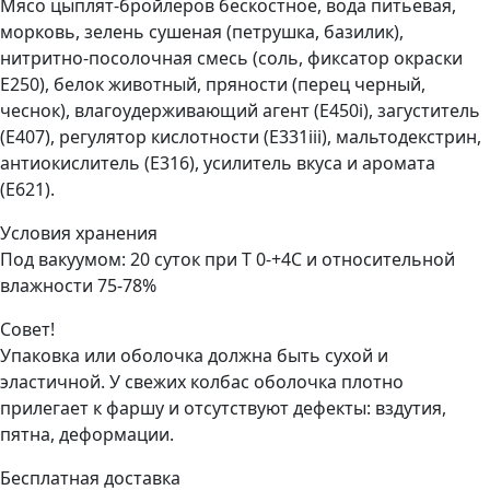
Мясо цыплят-бройлеров бескостное, вода питьевая,
морковь, зелень сушеная (петрушка, базилик),
нитритно-посолочная смесь (соль, фиксатор окраски
Е250), белок животный, пряности (перец черный,
чеснок), влагоудерживающий агент (Е450i), загуститель
(Е407), регулятор кислотности (Е331iii), мальтодекстрин,
антиокислитель (Е316), усилитель вкуса и аромата
(Е621).
Условия хранения
Под вакуумом: 20 суток при Т 0-+4С и относительной
влажности 75-78%
Совет!
Упаковка или оболочка должна быть сухой и
эластичной. У свежих колбас оболочка плотно
прилегает к фаршу и отсутствуют дефекты: вздутия,
пятна, деформации.
Бесплатная доставка