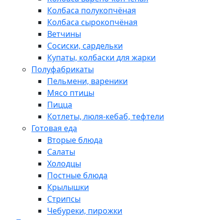
Колбаса полукопчёная
Колбаса сырокопчёная
Ветчины
Сосиски, сардельки
Купаты, колбаски для жарки
Полуфабрикаты
Пельмени, вареники
Мясо птицы
Пицца
Котлеты, люля-кебаб, тефтели
Готовая еда
Вторые блюда
Салаты
Холодцы
Постные блюда
Крылышки
Стрипсы
Чебуреки, пирожки