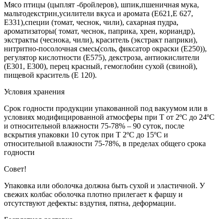
Мясо птицы (цыплят -бройлеров), шпик,пшеничная мука,
мальтодекстрин,усилители вкуса и аромата (Е621,Е 627,
Е331),специи (томат, чеснок, чили), сахарная пудра,
ароматизаторы( томат, чеснок, паприка, хрен, кориандр),
экстракты (чеснока, чили), краситель (экстракт паприки),
нитритно-посолочная смесь(соль, фиксатор окраски (Е250)),
регулятор кислотности (Е575), декстроза, антиокислители
(Е301, Е300), перец красный, гемоглобин сухой (свиной),
пищевой краситель (Е 120).
Условия хранения
Срок годности продукции упакованной под вакуумом или в
условиях модифицированной атмосферы при Т от 2ºС до 24ºС
и относительной влажности 75-78% – 90 суток, после
вскрытия упаковки 10 суток при Т 2ºС до 15ºС и
относительной влажности 75-78%, в пределах общего срока
годности
Совет!
Упаковка или оболочка должна быть сухой и эластичной. У
свежих колбас оболочка плотно прилегает к фаршу и
отсутствуют дефекты: вздутия, пятна, деформации.