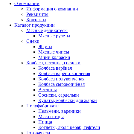
О компании
Информация о компании
Реквизиты
Контакты
Каталог продукции
Мясные деликатесы
Мясные рулеты
Снеки
Жгуты
Мясные чипсы
Мини колбаски
Колбаса, ветчина, сосиски
Колбаса варёная
Колбаса варёно-копчёная
Колбаса полукопчёная
Колбаса сырокопчёная
Ветчины
Сосиски, сардельки
Купаты, колбаски для жарки
Полуфабрикаты
Пельмени, вареники
Мясо птицы
Пицца
Котлеты, люля-кебаб, тефтели
Готовая еда