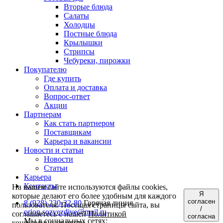
Вторые блюда
Салаты
Холодцы
Постные блюда
Крылышки
Стрипсы
Чебуреки, пирожки
Покупателю
Где купить
Оплата и доставка
Вопрос-ответ
Акции
Партнерам
Как стать партнером
Поставщикам
Карьера и вакансии
Новости и статьи
Новости
Статьи
Карьера
Контакты
На нашем сайте используются файлы cookies,
Я
которые делают его более удобным для каждого
согласен
8 (928) 230-32-80
Горячая линия
пользователя. Посещая страницы сайта, вы
/
orion.sozvezdiye@mail.ru
соглашаетесь с нашей
Политикой
согласна
Мы в социальных сетях:
конфиденциальности
.