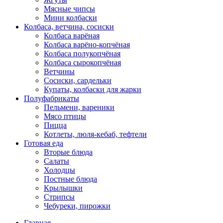
Мясные чипсы
Мини колбаски
Колбаса, ветчина, сосиски
Колбаса варёная
Колбаса варёно-копчёная
Колбаса полукопчёная
Колбаса сырокопчёная
Ветчины
Сосиски, сардельки
Купаты, колбаски для жарки
Полуфабрикаты
Пельмени, вареники
Мясо птицы
Пицца
Котлеты, люля-кебаб, тефтели
Готовая еда
Вторые блюда
Салаты
Холодцы
Постные блюда
Крылышки
Стрипсы
Чебуреки, пирожки
Главная