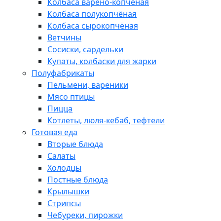
Колбаса варёно-копчёная
Колбаса полукопчёная
Колбаса сырокопчёная
Ветчины
Сосиски, сардельки
Купаты, колбаски для жарки
Полуфабрикаты
Пельмени, вареники
Мясо птицы
Пицца
Котлеты, люля-кебаб, тефтели
Готовая еда
Вторые блюда
Салаты
Холодцы
Постные блюда
Крылышки
Стрипсы
Чебуреки, пирожки