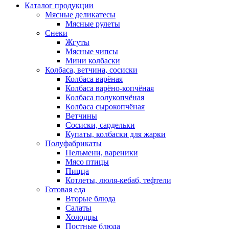
Каталог продукции
Мясные деликатесы
Мясные рулеты
Снеки
Жгуты
Мясные чипсы
Мини колбаски
Колбаса, ветчина, сосиски
Колбаса варёная
Колбаса варёно-копчёная
Колбаса полукопчёная
Колбаса сырокопчёная
Ветчины
Сосиски, сардельки
Купаты, колбаски для жарки
Полуфабрикаты
Пельмени, вареники
Мясо птицы
Пицца
Котлеты, люля-кебаб, тефтели
Готовая еда
Вторые блюда
Салаты
Холодцы
Постные блюда