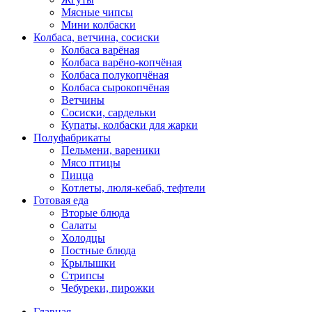
Мясные чипсы
Мини колбаски
Колбаса, ветчина, сосиски
Колбаса варёная
Колбаса варёно-копчёная
Колбаса полукопчёная
Колбаса сырокопчёная
Ветчины
Сосиски, сардельки
Купаты, колбаски для жарки
Полуфабрикаты
Пельмени, вареники
Мясо птицы
Пицца
Котлеты, люля-кебаб, тефтели
Готовая еда
Вторые блюда
Салаты
Холодцы
Постные блюда
Крылышки
Стрипсы
Чебуреки, пирожки
Главная