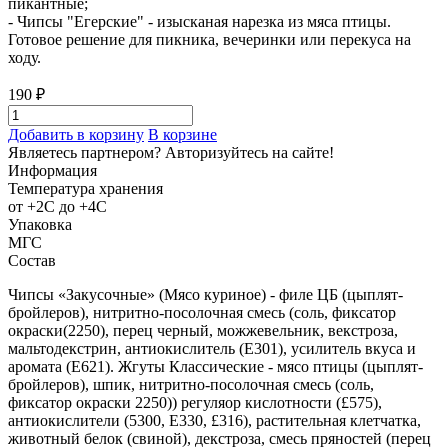
пикантные;
- Чипсы "Егерские" - изысканая нарезка из мяса птицы.
Готовое решение для пикника, вечеринки или перекуса на
ходу.
190 ₽
Добавить в корзину
В корзине
Являетесь партнером?
Авторизуйтесь на сайте!
Информация
Температура хранения
от +2С до +4С
Упаковка
МГС
Состав
Чипсы «Закусочные» (Мясо куриное) - филе ЦБ (цыплят-
бройлеров), нитритно-посолочная смесь (соль, фиксатор
окраски(2250), перец черный, можжевельник, векстроза,
мальтодекстрин, антиокислитель (Е301), усилитель вкуса и
аромата (Е621). Жгуты Классические - мясо птицы (цыплят-
бройлеров), шпик, нитритно-посолочная смесь (соль,
фиксатор окраски 2250)) регуляор кислотности (£575),
антиокислители (5300, Е330, £316), растительная клетчатка,
животный белок (свиной), декстроза, смесь пряностей (перец