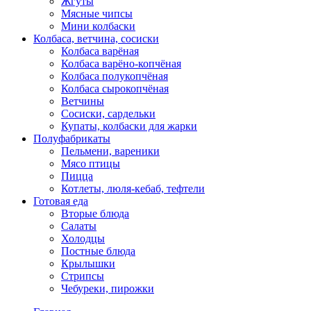
Жгуты
Мясные чипсы
Мини колбаски
Колбаса, ветчина, сосиски
Колбаса варёная
Колбаса варёно-копчёная
Колбаса полукопчёная
Колбаса сырокопчёная
Ветчины
Сосиски, сардельки
Купаты, колбаски для жарки
Полуфабрикаты
Пельмени, вареники
Мясо птицы
Пицца
Котлеты, люля-кебаб, тефтели
Готовая еда
Вторые блюда
Салаты
Холодцы
Постные блюда
Крылышки
Стрипсы
Чебуреки, пирожки