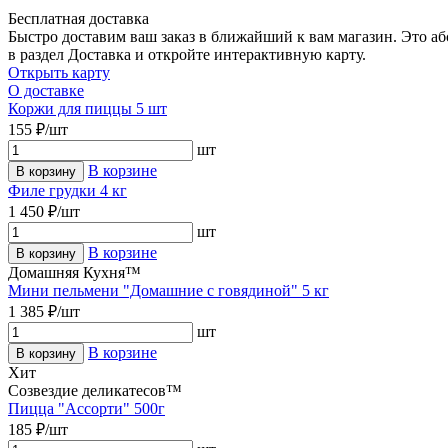
Бесплатная доставка
Быстро доставим ваш заказ в ближайший к вам магазин. Это а
в раздел Доставка и откройте интерактивную карту.
Открыть карту
О доставке
Коржи для пиццы 5 шт
155 ₽/шт
шт
В корзине
В корзину
Филе грудки 4 кг
1 450 ₽/шт
шт
В корзине
В корзину
Домашняя Кухня™
Мини пельмени "Домашние с говядиной" 5 кг
1 385 ₽/шт
шт
В корзине
В корзину
Хит
Созвездие деликатесов™
Пицца "Ассорти" 500г
185 ₽/шт