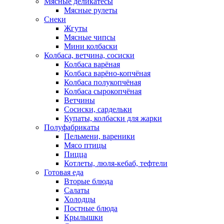
Мясные деликатесы
Мясные рулеты
Снеки
Жгуты
Мясные чипсы
Мини колбаски
Колбаса, ветчина, сосиски
Колбаса варёная
Колбаса варёно-копчёная
Колбаса полукопчёная
Колбаса сырокопчёная
Ветчины
Сосиски, сардельки
Купаты, колбаски для жарки
Полуфабрикаты
Пельмени, вареники
Мясо птицы
Пицца
Котлеты, люля-кебаб, тефтели
Готовая еда
Вторые блюда
Салаты
Холодцы
Постные блюда
Крылышки