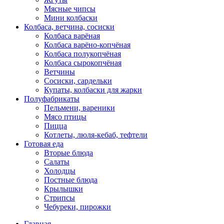
Мясные чипсы
Мини колбаски
Колбаса, ветчина, сосиски
Колбаса варёная
Колбаса варёно-копчёная
Колбаса полукопчёная
Колбаса сырокопчёная
Ветчины
Сосиски, сардельки
Купаты, колбаски для жарки
Полуфабрикаты
Пельмени, вареники
Мясо птицы
Пицца
Котлеты, люля-кебаб, тефтели
Готовая еда
Вторые блюда
Салаты
Холодцы
Постные блюда
Крылышки
Стрипсы
Чебуреки, пирожки
Главная