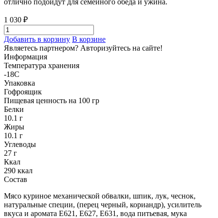
отлично подойдут для семейного обеда и ужина.
1 030 ₽
Добавить в корзину
В корзине
Являетесь партнером?
Авторизуйтесь на сайте!
Информация
Температура хранения
-18С
Упаковка
Гофроящик
Пищевая ценность на 100 гр
Белки
10.1 г
Жиры
10.1 г
Углеводы
27 г
Ккал
290 ккал
Состав
Мясо куриное механической обвалки, шпик, лук, чеснок,
натуральные специи, (перец черный, кориандр), усилитель
вкуса и аромата Е621, Е627, Е631, вода питьевая, мука