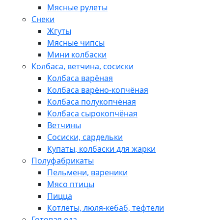
Мясные рулеты
Снеки
Жгуты
Мясные чипсы
Мини колбаски
Колбаса, ветчина, сосиски
Колбаса варёная
Колбаса варёно-копчёная
Колбаса полукопчёная
Колбаса сырокопчёная
Ветчины
Сосиски, сардельки
Купаты, колбаски для жарки
Полуфабрикаты
Пельмени, вареники
Мясо птицы
Пицца
Котлеты, люля-кебаб, тефтели
Готовая еда